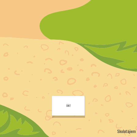
SĀKT
Skolotājiem